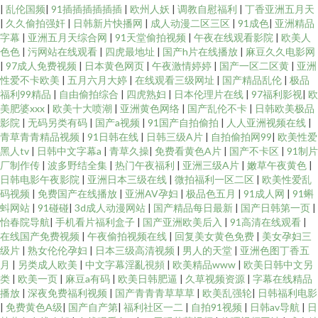
|
乱伦国频
|
91插插插插插插
|
欧州人妖
|
调教自慰福利
|
丁香亚洲五月天
|
久久偷拍强奸
|
日韩新片快播网
|
成人动漫二区三区
|
91成色
|
亚洲精品
字幕
|
亚洲五月天综合网
|
91天堂偷拍视频
|
午夜在线观看影院
|
欧美人
色色
|
污网站在线观看
|
四虎最地址
|
国产h片在线播放
|
麻豆久久电影网
|
97成人免费视频
|
日本黄色网页
|
午夜激情婷婷
|
国产一区二区黄
|
亚洲
性爱不卡欧美
|
五月六月大婷
|
在线观看三级网址
|
国产精品乱伦
|
极品
福利99精品
|
自由偷拍综合
|
四虎熟妇
|
日本伦理片在线
|
97福利影视
|
欧
美肥婆xxx
|
欧美十大喷潮
|
亚洲黄色网络
|
国产乱伦不卡
|
日韩欧美极品
影院
|
无码另类有码
|
国产a视频
|
91国产自拍偷拍
|
人人亚洲视频在线
|
青草青青精品视频
|
91日韩在线
|
日韩三级A片
|
自拍偷拍网99
|
欧美性爱
黑人tv
|
日韩中文字幕a
|
青草久操
|
免费看黄色A片
|
国产不卡区
|
91制片
厂制作传
|
波多野结全集
|
热门午夜福利
|
亚洲三级A片
|
嫩草午夜黄色
|
日韩电影午夜影院
|
亚洲日本三级在线
|
微拍福利一区二区
|
欧美性爱乱
码视频
|
免费国产在线播放
|
亚洲AV孕妇
|
极品色五月
|
91成人网
|
91蝌
蚪网站
|
91碰碰
|
3d成人动漫网站
|
国产精品每日最新
|
国产日韩第一页
|
怡春院导航
|
手机看片福利盒子
|
国产亚洲欧美后入
|
91高清在线观看
|
在线国产免费视频
|
午夜偷拍视频在线
|
回复美女黄色免费
|
美女孕妇三
级片
|
熟女伦伦孕妇
|
日本三级高清视频
|
男人的天堂
|
亚洲色图丁香五
月
|
另类成人欧美
|
中文字幕淫亂視頻
|
欧美精品www
|
欧美日韩中文另
类
|
欧美一页
|
麻豆a有码
|
欧美日韩肥逼
|
久草视频资源
|
字幕在线精品
播放
|
深夜免费福利视频
|
国产青青青草草草
|
欧美乱强轮
|
日韩福利电影
|
免费黄色A级
|
国产自产第
|
福利社区一二
|
自拍91视频
|
日韩av导航
|
日