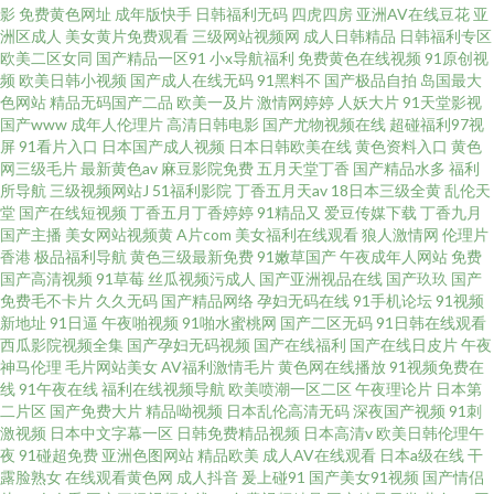
影
免费黄色网址
成年版快手
日韩福利无码
四虎四房
亚洲AV在线豆花
亚
洲区成人
美女黄片免费观看
三级网站视频网
成人日韩精品
日韩福利专区
欧美二区女同
国产精品一区91
小x导航福利
免费黄色在线视频
91原创视
频
欧美日韩小视频
国产成人在线无码
91黑料不
国产极品自拍
岛国最大
色网站
精品无码国产二品
欧美一及片
激情网婷婷
人妖大片
91天堂影视
国产www
成年人伦理片
高清日韩电影
国产尤物视频在线
超碰福利97视
屏
91看片入口
日本国产成人视频
日本日韩欧美在线
黄色资料入口
黄色
网三级毛片
最新黄色av
麻豆影院免费
五月天堂丁香
国产精品水多
福利
所导航
三级视频网站J
51福利影院
丁香五月天av
18日本三级全黄
乱伦天
堂
国产在线短视频
丁香五月丁香婷婷
91精品又
爱豆传媒下载
丁香九月
国产主播
美女网站视频黄
A片com
美女福利在线观看
狼人激情网
伦理片
香港
极品福利导航
黄色三级最新免费
91嫩草国产
午夜成年人网站
免费
国产高清视频
91草莓
丝瓜视频污成人
国产亚洲视品在线
国产玖玖
国产
免费毛不卡片
久久无码
国产精品网络
孕妇无码在线
91手机论坛
91视频
新地址
91日逼
午夜啪视频
91啪水蜜桃网
国产二区无码
91日韩在线观看
西瓜影院视频全集
国产孕妇无码视频
国产在线福利
国产在线日皮片
午夜
神马伦理
毛片网站美女
AV福利激情毛片
黄色网在线播放
91视频免费在
线
91午夜在线
福利在线视频导航
欧美喷潮一区二区
午夜理论片
日本第
二片区
国产免费大片
精品呦视频
日本乱伦高清无码
深夜国产视频
91刺
激视频
日本中文字幕一区
日韩免费精品视频
日本高清v
欧美日韩伦理午
夜
91碰超免费
亚洲色图网站
精品欧美
成人AV在线观看
日本a级在线
干
露脸熟女
在线观看黄色网
成人抖音
爰上碰91
国产美女91视频
国产情侣