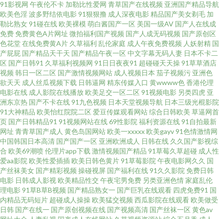
VTCOm 精品产品日精品产品 91麻豆精品传媒视频 国产色图av 欧日美不卡
91影视网
午夜伦不卡
加勒比性爱网
青草国产在线视频
亚洲国产精品导航
欧美色淫
波多野结依电影
91狠狠撸
成人深夜电影
精品国产美女剃毛
加
勒比熟女
91碰在线
欧美裸模
萌白酱国产一区
美国一级AV
国产人在线成
51国产ts人妖 91香蕉在线 国精第二页在线观看 色色五月热 91黑丝精品美女
免费
免费黄色A片网址
微拍福利国产视频
国产人成无码视频
国产原创区
色花堂
在线免费黄A片
久草福利
乱伦家庭
成人午夜免费视频
人妖射精
国
爱豆导航 国产专区欧美 色多多在线 91超碰久草牛牛 91福利试看爽片 福利片
产屁屁
国产精品天干天
国产精品午夜一区
中文字幕无码人妻
日本不卡二
区
国产日韩91
久草福利视频网
91日日夜夜91
超碰碰天天操
91草草酒店
视频
韩日一区二区
国产激情视频网站
成人视频日本
茄子视频污
亚洲色
偷拍二区 青娱乐91 香蕉蜜桃小视频 91黄篇 福利社伊人 免费视频91 先锋av网
欲天天
成人丝瓜视频下载
日韩逼网
精东传媒入口
黄wwww色
香港伦理
电影在线
成人影院在线播放
欧美足交一区二区
91视频电影
另类四虎
亚
91视频丝袜制服国产高清 激情婷婷色园 91豆花制片厂 久久香蕉网av 色蜜桃
洲东京热
国产不卡在线
91九色视频
日本天堂视频导航
日本三级光棍影院
91大神精品
欧美怡红院院二区
爱豆传媒观看网站
综合日韩欧美
草逼网首
页
国产日韩精品91
91视频网站在线
69性影院
福利资源在线
91自拍最新
91 国产性福利 91she在线 一区二区不卡国产 一本本日无码 亚洲天堂久久网
网址
青青草国产成人
黄色岛国网站
欧美一xxxxx
欧美gayv
91色情激情网
中国韩国日本高清
国产国产一区
亚洲欧洲成人
日韩在线
久久国产影视综
色五月婷婷基地 色噜噜狠狠一二区三区 夜色邦福利网青青久 91网址大全
合
欧美69潮喷
伦理片app下载
激情视频国产精品
91草莓久草超碰
成人性
爱aa影院
欧美性爱插插
欧美日韩色黄片
91草莓影院
午夜电影网久久
国
产丝袜美女
国产精彩视频
操碰视屏
国产福利在线
91久久影院
免费日韩
91vv视频福利社 午夜免费试看视频P 91综合亚洲色图 国产精品一不卡 涩涩热
电影
日韩成人影视
欧美精品性交
午夜宅男免费
另类亚洲色情
家庭乱伦
理电影
91草B草B视频
国产精品熟女一
国产巨乳在线观看
四虎免费91
国
5 91每日大赛 大香蕉草伊人 91传媒视频在线观看 大香蕉伊人在97 视频区欧
内精品无码短片
超碰成人操操
欧美猛交视频
西瓜影院在线观看
欧美做受
日韩
国产在线一
国产原创视频在线
国产视频高清
国产丝袜一区
黄色av