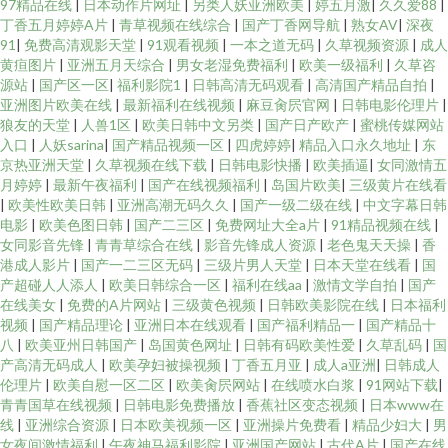
97精品在线
|
日本动作片网址
|
另类人妖亚洲欧美
|
婷五月激
|
久久爱88
|
丁香五月婷婷A片
|
青草视频在线综合
|
国产丁香网导航
|
熟女AV
|
深夜
91
|
免费高清观影天堂
|
91观看视频
|
一本之道无码
|
久草视频资源
|
成人
黄疸图片
|
亚洲五月天综合
|
男女老湿免费福利
|
欧美一级福利
|
久草咨
源站
|
国产区一区
|
福利影院1
|
日韩高清无码观看
|
高清国产精品自拍
|
亚洲图片欧美在线
|
最新福利在线视频
|
麻豆肏屄官网
|
日韩电影伦理片
|
狼友的天堂
|
人兽1区
|
欧美日韩中文另类
|
国产日产欧产
|
蜜桃传媒网站
入口
|
人妖sarina
|
国产精品视频一区
|
四虎婷婷
|
精品入口永久地址
|
东
京热亚洲天堂
|
久草视频在线下载
|
日韩电影快播
|
欧美插逼
|
女同激情五
月婷婷
|
最新午夜福利
|
国产在线视频福利
|
岛国片欧美
|
三级黄片在线看
|
欧美性欧美日韩
|
亚洲高潮无码久久
|
国产一级二级在线
|
中文字幕日韩
电影
|
欧美色图日韩
|
国产二三区
|
免费网址大全a片
|
91精品视频在线
|
女同影音先锋
|
青青草综合在线
|
影音先锋成人资源
|
老色鬼天天操
|
香
港成人影片
|
国产一二三区无码
|
三级片男人天堂
|
日本天堂在线看
|
国
产超碰人人添人
|
欧美日韩综合一区
|
福利在线aa
|
激情文学自拍
|
国产
在线美女
|
免费的A片网站
|
三级黄色视频
|
日韩欧美影院在线
|
日本福利
视频
|
国产精品理论
|
亚洲日本在线观看
|
国产福利精品一
|
国产精品十
八
|
欧美亚州日韩国产
|
岛国黄色网址
|
日韩有码欧美性爱
|
久草乱码
|
国
产高清无码成人
|
欧美孕妇被操视频
|
丁香五月亚
|
成人a亚洲
|
日韩成人
伦理片
|
欧美自慰一区二区
|
欧美肏屄网站
|
在线喷水白浆
|
91网站下载
|
青青国草在线视频
|
日韩电影免费播放
|
香蕉社区变态视频
|
日本www在
线
|
亚洲综合资源
|
日本欧美视频一区
|
亚洲操片免费看
|
精品少妇大
|
男
女夜间激情福利
|
午夜神马福利影院
|
亚洲国产网站
|
古代A片
|
国产在线