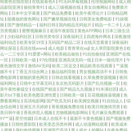
韩黄色在线吹朝
|
在线观看色A
|
91无码草莓视频
|
伦理视频网站
|
成人精
品影院亚洲
|
偷拍青青91
|
成人三级视频在线
|
美女自撸网站
|
免费黄片
网站
|
日本中文字幕黄
|
国产精品免费看
|
欧美午夜理论片
|
日韩精品网
址
|
能播放的黄色网址
|
国产嫩草视频在线
|
日韩美女免费电影
|
91操视
频
|
国产激情精品一
|
福利日韩
|
国内精品无码短片
|
精品一卡二卡
|
人妖
另类视频1
|
蜜臀视频麻豆
|
老湿午夜影院
|
黄色APP网站
|
日本三级生活
片
|
少妇福利社区
|
日韩另类专区
|
深夜福利王
|
四虎海外网名
|
深夜激情
福利动态
|
欧美专区19页
|
无码国产精品二区
|
在线天堂看黄
|
深夜福利
网址探花
|
高清在线www
|
成人电影
|
青青草在xq
|
女人草屄影院黄色
|
欧
么一二三专区
|
91爱爱+网站
|
欧美精品偷拍
|
91自拍偷拍
|
亚洲国产在线
一区
|
日韩欧美一级
|
97伦理剧
|
亚洲高清无码一线
|
日本一级伦理片
|
午
夜色激情文学
|
激情AV无码
|
欧美二区足交
|
精品欧美在线观看
|
艹逼视
频不卡
|
丁香五月综合网上
|
极品福利导航
|
男女视频高清不卡
|
日韩免
费电影网
|
狠狠的黄色网页
|
日韩在线看视频
|
久草免费资源视频
|
夜间
福利网址
|
日韩中文字幕无码
|
东京热无码影片
|
国产乱伦视频一区
|
欧
美午夜性春猛交
|
在线国产精选
|
国产精品九九视频
|
91丰满社区
|
成人
影片bt下载
|
欧美色图亚洲性爱
|
日韩欧美一级
|
豆花视频操逼视频
|
免
费看黄网址
|
高清电影网
|
国产吃瓜无码
|
欧美脚交视频
|
91自拍达人
|
综
合综合网
|
亚洲五月天婷婷
|
香蕉视频免费在线
|
欧美日韩激情另类
|
欧
美日韩午夜
|
香蕉伊思人视频
|
尤物视频电影网站
|
毛片麻豆免费观看
|
97艹逼
|
星空传媒
|
日本成人在线不卡
|
最新不卡黄色视频
|
国产视频免费
播放
|
日韩性爱影院
|
欧美变态另类外网
|
成人动漫网站观看
|
欧美成本
人视频
|
孕妇色情视频
|
亚洲国产高清
|
男人插女人的网站
|
午夜免费福