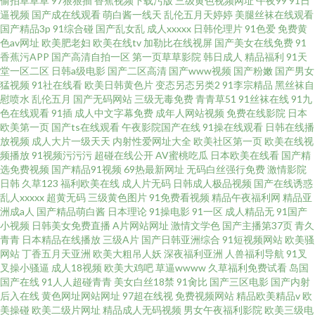
偷拍草草草
97狠狠插
香蕉视频下载污版
三级黄色视频网址
午夜99
91日
毛片专区 91网站在线免费看 内射人妻14p 91福利在线观看 欧美日韩性爱网
逼视频
国产成在线观看
萌白酱一线天
乱伦五月天婷婷
美腿丝袜在线观看
国产精品3p
91综合碰
国产乱女乱
成人xxxxx
日韩伦理片
91色爱
免费黄
色av网址
欧美肥老妇
欧美在线tv
加勒比在线视屏
国产美女在线免费
91
91蜜臀久久 久久午夜剧场 91从后入
香蕉污APP
国产高清自拍一区
第一页草草影院
韩日成人
精品福利
91天
堂一区二区
日韩a级电影
国产二区高清
国产www视频
国产粉嫩
国产男女
猛视频
91社在线看
欧美日韩黄色片
变态另态另类2
91李宗精品
黑丝袜自
慰喷水
乱伦五月
国产无码网站
三级无毒免费
青青草51
91丝袜在线
91九
色在线观看
91插
成人中文字幕免费
成年人网站视频
免费在线影院
日本
欧美第一页
国产ts在线观看
午夜影院国产在线
91操在线观看
日韩在线播
放视频
成人大片一级天天
内射性爱网址大全
欧美社区第一页
欧美在线视
频播放
91视频污污污
超碰在线公开
AV蜜桃吃瓜
日本欧美在线看
国产精
选免费视频
国产精品91视频
69热最新网址
无码白丝强行免费
激情影院
日韩
久草123
福利欧美在线
成人片无码
日韩成人极品视频
国产在线诱惑
乱人xxxxx
超黄无码
三级黄色图片
91免费看视频
精品午夜福利网
精品亚
洲成a人
国产精品萌白酱
日本理论
91操电影
91一区
成人精品无
91国产
小视频
日韩美女免费直播
A片网站网址
激情文学色
国产主播第37页
青久
青青
日本精品在线播放
三级A片
国产日韩亚洲综合
91短视频网站
欧美骚
网站
丁香五月天亚洲
欧美大粗吊人妖
深夜福利亚洲
人兽福利导航
91叉
叉操小骚逼
成人18视频
欧美大鸡吧
草逼wwww
久草福利免费试看
岛国
国产在线
91人人超碰青青
美女白丝18禁
91肏比
国产三区电影
国产内射
后入在线
黄色网址网站网址
97超在线视
免费视频网站
精品欧美精品v
欧
美操碰
欧美二级片网址
精品成人无码视频
男女午夜福利影院
欧美三级电