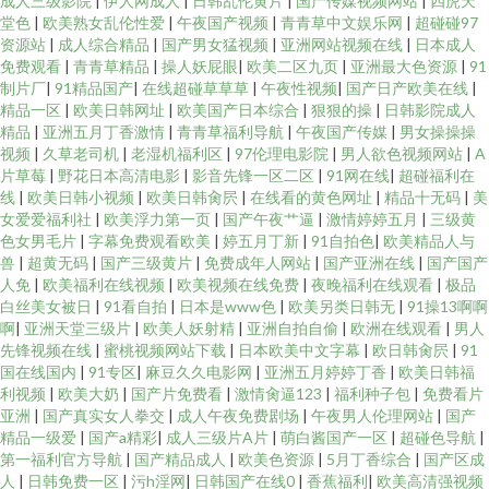
成人三级影院
|
伊人网成人
|
日韩乱伦黄片
|
国产传媒视频网站
|
四虎天
堂色
|
欧美熟女乱伦性爱
|
午夜国产视频
|
青青草中文娱乐网
|
超碰碰97
资源站
|
成人综合精品
|
国产男女猛视频
|
亚洲网站视频在线
|
日本成人
免费观看
|
青青草精品
|
操人妖屁眼
|
欧美二区九页
|
亚洲最大色资源
|
91
制片厂
|
91精品国产
|
在线超碰草草草
|
午夜性视频
|
国产日产欧美在线
|
精品一区
|
欧美日韩网址
|
欧美国产日本综合
|
狠狠的操
|
日韩影院成人
精品
|
亚洲五月丁香激情
|
青青草福利导航
|
午夜国产传媒
|
男女操操操
视频
|
久草老司机
|
老湿机福利区
|
97伦理电影院
|
男人欲色视频网站
|
A
片草莓
|
野花日本高清电影
|
影音先锋一区二区
|
91网在线
|
超碰福利在
线
|
欧美日韩小视频
|
欧美日韩肏屄
|
在线看的黄色网址
|
精品十无码
|
美
女爱爱福利社
|
欧美浮力第一页
|
国产午夜艹逼
|
激情婷婷五月
|
三级黄
色女男毛片
|
字幕免费观看欧美
|
婷五月丁新
|
91自拍色
|
欧美精品人与
兽
|
超黄无码
|
国产三级黄片
|
免费成年人网站
|
国产亚洲在线
|
国产国产
人免
|
欧美福利在线视频
|
欧美视频在线免费
|
夜晚福利在线观看
|
极品
白丝美女被日
|
91看自拍
|
日本是www色
|
欧美另类日韩无
|
91操13啊啊
啊
|
亚洲天堂三级片
|
欧美人妖射精
|
亚洲自拍自偷
|
欧洲在线观看
|
男人
先锋视频在线
|
蜜桃视频网站下载
|
日本欧美中文字幕
|
欧日韩肏屄
|
91
国在线国内
|
91专区
|
麻豆久久电影网
|
亚洲五月婷婷丁香
|
欧美日韩福
利视频
|
欧美大奶
|
国产片免费看
|
激情肏逼123
|
福利种子包
|
免费看片
亚洲
|
国产真实女人拳交
|
成人午夜免费剧场
|
午夜男人伦理网站
|
国产
精品一级爱
|
国产a精彩
|
成人三级片A片
|
萌白酱国产一区
|
超碰色导航
|
第一福利官方导航
|
国产精品成人
|
欧美色资源
|
5月丁香综合
|
国产区成
人
|
日韩免费一区
|
污h淫网
|
日韩国产在线0
|
香蕉福利
|
欧美高清强视频