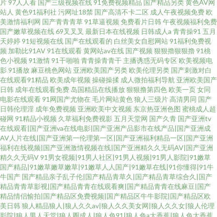
片
97人人看
国产三级视频在线
91免费视频精品
国产精品另类
黄色AV网
站人
黄色91福利社
污网址18禁
国产高清不卡二区
成人午夜视频免费
欧
美激情福利网
国产青青青草
91草逼视频
免费看片日韩
午夜视频福利免费
国产嫩草视频在线
69叉叉叉
最新日本在线视频
日韩成人a
青青操91
五月
天婷婷
91短视频在线
国产在线观看的
白丝美女自慰网站
91福利免费视
频
加勒比91AV
91在线观看
黄网站av在线
国产视频
狠狠擼狠狠擼
91桃
色小视频
91激情
91干啪啪
青青操青青干
主播诱惑无码专区
欧美视频电
影
91播放
麻豆桃色网站
亚洲欧美国产另类
欧美伦理另类
国产刺激对白
在线观看91精品
欧美成年视频
操碰操揉
成人微拍福利导航
亚洲欧美国产
日韩
成年在线观看免费
岛国精品在线播放
狠狠撸第四色
欧美一页
女同
电影在线观看
91网国产尤物在
毛片网站黄色
狼人三级片
高清男同
国产
日韩伦理淫
成年免费视频
亚洲欧美中文视频
东京热亚洲色图
蜜桃成人超
碰网
91精品小视频
久草福利免费视影
五月天堂网
国产久青
国产亚洲tv
在线观看|国产亚洲va在线电影|国产亚洲产品影市在线产品|国产亚洲成
AV人片在线|国产亚洲第一伦理第一区|国产亚洲福利精品一区|国产亚洲
福利在线视频|国产亚洲激情视频在线|国产亚洲精久久无码AV|国产亚洲
精久久无码V
91男女视频|91男人社区|91男人视频|91男人影院|91嫩草
国产精品|91嫩草嫩草嫩草|91嫩草人人国产|91嫩草在线|91你懂得|91牛
牛国产
国产精品亲子乱子伦|国产精品青草久|国产精品青草综合久|国产
精品青青草影视|国产精品青青在线观看爽|国产精品青青在线麻豆|国产
精品情侣愉拍|国产精品区免费视频|国产精品区牛牛影院|国产精品区欧
美日韩
狼人精品狼人|狼人久久av|狼人久久美女网|狼人久久女|狼人伦理
影院|狼人男人天堂|狼人圈成人|狼人色91|狼人色a大香蕉|狼人色大香蕉