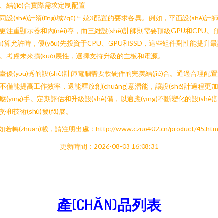
、結(jié)合實際需求定制配置
同設(shè)計領(lǐng)域?qū)﹄娔X配置的要求各異。例如，平面設(shè)計
更注重顯示器和內(nèi)存，而三維設(shè)計師則需要頂級GPU和CPU。
yù)算允許時，優(yōu)先投資于CPU、GPU和SSD，這些組件對性能提升
。考慮未來擴(kuò)展性，選擇支持升級的主板和電源。
臺優(yōu)秀的設(shè)計師電腦需要軟硬件的完美結(jié)合。通過合理配
不僅能提高工作效率，還能釋放創(chuàng)意潛能，讓設(shè)計過程更
應(yīng)手。定期評估和升級設(shè)備，以適應(yīng)不斷變化的設(shè)
勢和技術(shù)發(fā)展。
如若轉(zhuǎn)載，請注明出處：http://www.czuo402.cn/product/45.htm
更新時間：2026-08-08 16:08:31
產(CHǍN)品列表