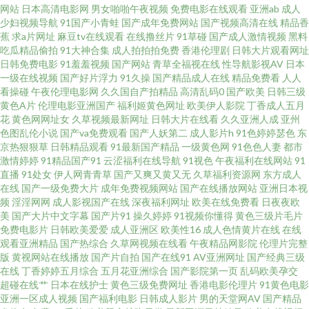
件 91资源人人草 爱爱片欧美三级 国产综合不卡区 蜜臂av网 男人天堂成人网
网站
日本高清电影网
男女啪啪午夜视频
免费电影在线观看
亚洲ab
成人
少妇视频导航
91国产小青蛙
国产成年免费网站
国产视频高清在线
精品香
蕉
求a片网址
麻豆tv在线观看
在线撸丝片
91草碰
国产成人激情视频
黑料
欧美色女人导航 91N视频网z 91蜜桃福利 阿V欧美视频 极品AV福利精品 日韩
吃瓜精品偷拍
91大神合集
成人拍拍拍免费
香港伦理剧
日韩大片观看网址
日韩免费电影
91羞羞视频
国产网站
青草全福视在线
性导航影视AV
日本
人妻无码98福利 91福利姬免费 92看片 国产人妻精品久久 久久国产久久国产
一级在线视频
国产好片浮力
91久操
国产精品成人在线
精品免费看
人人
看操碰
午夜伦理电影网
久久国自产拍精品
高清乱码0
国产欧美
日韩三级
黄色A片
伦理电影亚洲国产
福利姬黄色网址
欧美伊人影院
丁香成人五月
无码a级视频 91工厂国产原创在线 91视屏国产在线 成人春色影视在线 国产精
花
黄色网网址女
久草视频最新网址
日韩大片在线看
久久亚洲人成
亚州
色图乱伦小说
国产va免费观看
国产人妖第二
成人影片h
91色婷婷瑟色
东
品草草草草 老师机午夜福利Av 四虎官网AV 自拍在线国产区 91视频国在 91色
京热狠狠草
日韩精品观看
91最新国产精品
一级黄色网
91色色人妻
都市
激情婷婷
91精品国产91
云涩福利在线导航
91视色
午夜福利在线网站
91
直播
91处女
伊人网青青草
国产又爽又黄又无
久草福利资源网
东方成人
色 不卡视频123区 婷婷丁香先锋 91片色 国产在线ts 日韩无码精品AⅤ 91豆花
在线
国产一级免费大片
成年免费视频网站
国产在线播放网站
亚洲日本视
频
淫淫网网
成人影视国产在线
深夜福利网址
欧美在线免费看
日夜夜欧
影院官网版 东方va一区二区 亚洲网黄 91超碰在线观看 国产精品9 午夜老司机
美
国产大片中文字幕
国产片91
操久婷婷
91视频你懂得
黄色三级片毛片
免费电影片
日韩欧美爱爱
成人亚洲区
欧美性16
成人色情黄片在线
在线
观看亚洲精品
国产热综合
久草网视频在线看
午夜精品网影院
伦理片完整
福利av 日韩新片www44w 日韩伦理片 草莓视频污app 青青草青娱乐av99 91
版
黄视网站在线播放
国产片自拍
国产在线91
AV亚洲网址
国产经典三级
在线
丁香婷婷五月综合
五月花亚洲综合
国产影院第一页
乱码欧美孕交
传媒在线路口 国产精品在线久久 视频免费夜 91九色蚪窝人妻 国产福利一区
超碰在线艹
日本在线护士
黄色三级免费网址
香港电影伦理片
91黄色电影
亚洲一区成人视频
国产福利电影
日韩成人影片
男的天堂网AV
国产精品