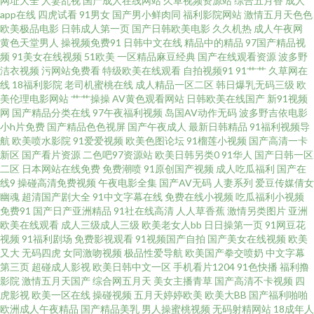
网址大全
人妻乱视
国产成人在线网站
久草视频资源站
综合五月香
成人
美 91工厂熟女露脸 TS性爱综合 久草资源福利站 性交欧美 亚洲国产成人综合
app在线
四虎试看
91男女
国产男小鲜肉同
福利影院网站
激情五月天色色
欧美极品电影
日韩成人第一页
国产日韩欧美电影
久久机热
成人午夜网
福利导航超碰 91网站在线免费观看 论坛91视频在线 影音先锋鲁丝 91视频网
黄色天堂男人
操视频免费91
日韩中文在线
精品中的精品
97国产精品视
频
91美女在线视频
51欧美
一区精品麻豆经典
国产在线观看资源
波多野
洁衣视频
污网站免费看
特级欧美在线观看
自拍视频91
91艹艹
久草网在
址 国产91福利在线 男人天堂网手机版 91超碰人人看 AV福利地址 久久亚洲网
线
18福利影院
老司机蜜桃在线
成人精品一区二区
韩日爆乳无码三级
欧
美伦理电影网站
艹艹操操
AV黄色观看网站
日韩欧美在线国产
新91视频
址 91偷拍视频网 欧美性爱影院一区二区 91传播媒官网 操人妻视觉 久久香蕉
网
国产精品分类在线
97午夜福利视频
岛国AV动作无码
波多野吉依电影
小h片免费
国产精品色色视屏
国产午夜成人
最新日韩精品
91福利视频导
航
欧美喷水影院
91爱爱视频
欧美色图论坛
91榴莲小视频
国产高清一卡
狼人影视 97国产精品一区二区 91最新在线视频 黄色极品网站蓝莓视频 91n
新区
国产看片资源
二色吧97资源站
欧美日韩另类0
91华人
国产日韩一区
二区
日本网站在线免费
免费潮喷
91原创国产视频
成人吃瓜福利
国产在
美女在线观看 日韩三级理论在线 男人天堂狠狠干 欧美色综合 日韩三级专区
线9
操碰高清免费视频
午夜电影全集
国产AV无码
人妻系列
爱豆传媒倩女
幽魂
超清国产剧大全
91中文字幕在线
免费在线小视频
吃瓜福利小视频
免费91
国产日产亚洲精品
91社在线高清
人人草香蕉
激情另类图片
亚洲
深夜福利一区 男人AV看片资源站 九九久视频在线播放 日本啊v在线 婷婷伊人
欧美在线观看
成人三级成人三级
欧美老女人bb
日日操第一页
91网豆花
视频
91福利剧场
免费影视观看
91视频国产自拍
国产美女在线视频
欧美
久久蜜桃 在线成人AV 97青青草草 99re网 黑丝喷水 久久国产人妻区 欧美高清
又大
无码四虎
女同激吻视频
极品性爱导航
欧美国产拳交喷奶
中文字幕
第三页
超碰成人影视
欧美日韩中文一区
手机看片1204
91色快播
福利撸
影院
激情五月天国产
综合网五月天
美女主播青草
国产高清不卡视频
四
在线视频 日本一级大片在线观看 亚洲瑟热 91vv福利社区 91看片在线看片软
虎影视
欧美一区在线
操碰视频
五月天婷婷欧美
欧美大BB
国产福利啪啪
欧洲成人午夜精品
国产精品美乳
男人操蜜桃视频
无码射精网站
18成年人