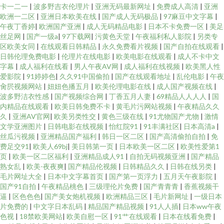
卡一二一
|
波多野吉衣伦理片
|
亚洲无码最新网址
|
免费成人高清
|
亚洲
欧洲一二区
|
亚洲日本欧美在线
|
国产成人无码极品
|
97麻豆中文字幕
|
午夜丁香婷
|
欧洲国产亚洲
|
成人无码精品电影
|
日本不卡免费一区
|
美足
丝足网
|
国产一级a
|
97下载网
|
污黄色天堂
|
午夜福利私人影院
|
另类专
区欧美女同
|
在线观看日韩精品
|
永久免费看片视频
|
国产自拍在线观看
|
日韩伦理免费电影
|
伦理片在线电影
|
欧美电影在线观看
|
成人不卡中文
字幕
|
成人福利在线看
|
男人午夜AV网
|
成人福利在线视频
|
欧美黑人性
爱影院
|
91婷婷色
|
久久91中国偷拍
|
国产在线观看地址
|
乱伦电影
|
午夜
肏屄视频网站
|
妞妞色播五月
|
欧美伦理电影在线
|
成人国产视频在线
|
波多野洁衣性感
|
国产视频综合网
|
丁香五月人妻
|
69精品人人人人
|
国
内精品在线观看
|
欧美日韩免费不卡
|
黄毛片污网站视频
|
午夜精品久久
久
|
亚洲AV官网
|
欧美另类性交
|
黄色三级在线
|
91尤物国产尤物
|
激情
文学亚洲图片
|
日韩电影在线视频
|
怡红院91
|
91丰满社区
|
日本高清a
|
丝瓜污视频
|
亚洲精品国产福利
|
韩日一区二区
|
国产高清偷拍自拍
|
免
费足交91
|
欧美人69bj
|
美日韩第一页
|
日本欧美一区二区
|
欧美性爱第1
页
|
欧美一区二区福利
|
亚洲精品成人91
|
自拍无码视频亚洲
|
国产精品
熟女乱
|
欧美-夜夜爽
|
国产精品伦视频
|
日韩精品久久
|
日韩在线另类
|
毛片网址大全
|
日本中文字幕首页
|
国产第一页浮力
|
五月天午夜影院
|
国产91自拍
|
午夜精品桃色
|
三级理伦片免费
|
国产青青青
|
香蕉视频干
逼
|
区色色色
|
国产美女炮机视频
|
欧洲精品三区
|
毛片新网址
|
一级日本
片免费的
|
中文字日本乱码
|
精品国产精品视频
|
91人人插
|
日本ww午夜
色视
|
18禁欧美网站
|
欧美自慰一区
|
91艹在线观看
|
日本在线看免费
|