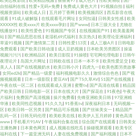
欧美恋夜影院
|
欧美精品视频
|
狠狠肏97
|
成人色片
|
性欧美潮喷
|
国产
自拍福利在线
|
性爱+无码+免费
|
免费成人黄色大片
|
91视频自拍
|
福利
视频资源站
|
欧美成人日
|
五月婷丁香网
|
欧美视频四区
|
西瓜影音在线
观看
|
91成人破解版
|
在线观看毛片网址
|
女同扣逼
|
日韩美女性感
|
欧美
XXXXX性 欧美xxxx片 欧美xxxx孕妇
|
国产www
|
日本三级大全
|
尤物在
线播放91
|
欧美性爱色
|
91视频国产专区
|
在线视频国产91
|
欧美羞羞网
站
|
国产精品思思在线
|
老湿机69式福利
|
东京热久
|
欧美理论亚洲福利
|
草逼91视频
|
国产激情第二页
|
日韩性爱113页
|
成人三极A片
|
日韩电影
免费观看
|
国产欧美日韩动漫
|
成人豆奶视频
|
日本欧美另类图区
|
操逼
视频污污污
|
欧洲精品区
|
欧美日影院
|
91操喷
|
宅宅网伦理电影
|
日韩午
夜理论片
|
岛国大片网址
|
日韩欧在线
|
日本一本不卡
|
欧美性爱足交
|
欧
美人人
|
国产在线视频奶水
|
欧美日韩小片
|
四虎九一
|
欧美色图另类故事
|
女同ed2k
|
国产精品一级爱
|
福利视频电影久久
|
激情综合色色
|
国产视
频视频观看
|
日本一级影院
|
爱豆AV
|
国产TS久草AV
|
51国产在线视频
|
午夜在线一区二区
|
在线观看成人亚洲
|
蜜臀tv
|
国产高清在线看
|
精品国
产欧美日韩
|
日韩电影一区
|
日本在线大片
|
国产探花在
|
91夜色
|
午夜大
片福利
|
免费国产高清视频
|
操片免费看
|
先锋亚洲欧美日韩
|
97亚洲精
华液
|
欧美同性恋视频
|
91久久九
|
91香蕉tv
|
深夜福利日本
|
无码视频一
区
|
欧美日韩一区另类
|
国产精品可乐视频
|
国产丝袜美女一
|
精品国产
乱码一区
|
日韩无码伦理
|
欧美欧美在线
|
欧美伊人五月婷婷
|
黄色高清
www
|
手机看片91AV
|
午夜福利合集在线
|
综合国产在线观看
|
日韩美女
主播热舞
|
日本黄色网页
|
成人视频在线吃瓜
|
操碰视屏观看
|
欧美专区
福利在线
|
下一篇亚洲无码
|
人妻在线免费视频
|
国产福利视频
|
日本不