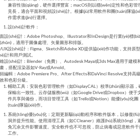
兼容性強(qiáng)，硬件選擇豐富；macOS則以穩(wěn)定性和色彩管
見長，適合平面和視頻設(shè)計。根據(jù)常用軟件和團(tuán)隊協(xi
作需求進(jìn)行選擇。
設(shè)計軟件：
面設(shè)計：Adobe Photoshop、Illustrator和InDesign是行業(yè)標(biā
(zhǔn)，適用于圖像處理、矢量圖形和排版。
I/UX設(shè)計：Figma、Sketch和Adobe XD提供協(xié)作功能，支持原
shè)計和用戶測試。
維設(shè)計：Blender（免費）、Autodesk Maya或3ds Max適用于建模
畫，搭配渲染器如V-Ray或Arnold。
頻編輯：Adobe Premiere Pro、After Effects和DaVinci Resolve支持高
效和色彩分級。
輔助工具：安裝色彩管理軟件（如DisplayCAL）校準(zhǔn)顯示器，
保輸出一致性。云存儲服務(wù)（如Google Drive或Dropbox）便于
件共享與備份，而項目管理工具（如Trello或Notion）能優(yōu)化團
(tuán)隊協(xié)作。
系統(tǒng)優(yōu)化：定期更新驅(qū)動程序和軟件版本，以修復(fù
洞并提升性能。使用清理工具（如CCleaner）維護(hù)系統(tǒng)，
免冗余文件影響速度。安全軟件也不可忽視，防止病毒或惡意軟件干
工作。