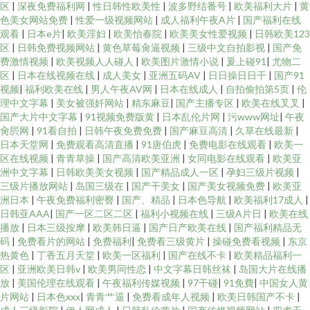
区
|
深夜免费福利网
|
性日韩性欧美性
|
波多野结番号
|
欧美福利大片
|
黄
色美女网站免费
|
性爱一级视频网站
|
成人福利午夜A片
|
国产福利在线
观看
|
日本e片
|
欧美淫妇
|
欧美怡春院
|
欧美美女性爱视频
|
日韩欧美123
区
|
日韩免费视频网站
|
黄色草莓肏逼视频
|
三级中文自拍影视
|
国产免
费激情视频
|
欧美视频人人碰人
|
欧美图片激情小说
|
爰上碰91
|
尤物二
区
|
日本在线视频在线
|
成人美女
|
亚洲五码AV
|
日日操日日干
|
国产91
视频
|
福利欧美在线
|
男人午夜AV网
|
日本在线成人
|
自拍偷拍第5页
|
伦
理中文字幕
|
美女被强奷网站
|
精东麻豆
|
国产主播专区
|
欧美在线叉叉
|
国产大片中文字幕
|
91视频免费版黄
|
日本乱伦片网
|
污www网址
|
午夜
肏屄网
|
91看自拍
|
日韩午夜免费免费
|
国产麻豆高清
|
久草在线最新
|
日本天堂网
|
免费观看高清直播
|
91唐伯虎
|
免费电影在线观看
|
欧美一
区在线视频
|
青青草操
|
国产高清欧美亚洲
|
女同电影在线观看
|
欧美亚
洲中文字幕
|
日韩欧美美女视频
|
国产精品成人一区
|
孕妇三级片视频
|
三级片播放网站
|
岛国三级在
|
国产干美女
|
国产美女视频免费
|
欧美亚
洲日本
|
午夜免费福利密臀
|
国产、精品
|
日本色导航
|
欧美福利17成人
|
日韩亚AAA
|
国产一区二区二区
|
福利小视频在线
|
三级A片日
|
欧美在线
播放
|
日本三级按摩
|
欧美韩日逼
|
国产日产欧美在线
|
国产福利精品无
码
|
免费看片的网站
|
免费福利
|
免费看三级黄片
|
操碰免费看视频
|
东京
热黄色
|
丁香五月天堂
|
欧美一区福利
|
国产在线不卡
|
欧美精品福利一
区
|
亚洲欧美日韩v
|
欧美男同性恋
|
中文字幕日韩丝袜
|
岛国大片在线播
放
|
美国伦理在线观看
|
午夜福利传媒视频
|
97干碰
|
91免費
|
中国女人黄
片网站
|
日本色xxx
|
青青艹逼
|
免费看成年人视频
|
欧美日韩国产不卡
|