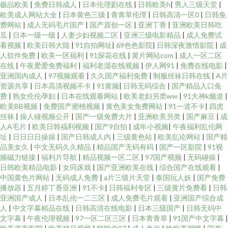
极品欧美
|
免费日韩成人
|
日本伦理剧在线
|
日韩欧美h
|
男人三级天堂
|
欧美成人网站大全
|
日本黄色三级
|
青青草伦理
|
日韩高清一区0
|
日韩免
费网站
|
成人无码毛片国产
|
国产原创一区
|
亚洲丁香
|
亚洲欧美日韩吃
瓜
|
日本一级一级
|
人妻少妇视频二区
|
亚洲三级电影精品
|
成人免费试
看视频
|
欧美日韩大陆
|
91自拍网址
|
69色色影院
|
日韩深夜激情影院
|
成
人软件免费
|
欧美一区福利
|
91探花在线
|
黄片网站com
|
成人一区二区
在线
|
午夜爱爱免费福利
|
福利老湿在线视频
|
伊人网91
|
免费在线电影
|
亚洲国内成人
|
97视频观看
|
久久国产福利免费
|
制服丝袜日韩在线
|
A片
资源共享
|
日本高清视频不卡
|
91黄频
|
日韩无码综合
|
国产精品入口免
费
|
熟女伦伦孕妇
|
日本在线观看网站
|
欧美老妇另类ww
|
91大神k频道
|
欧美BB视频
|
免费国产蜜桃视频
|
黄色美女免费网站
|
91一道不卡
|
四虎
丝袜
|
操人碰视频公开
|
国产一级免费大片
|
亚洲欧美另类
|
国产麻豆
|
成
人A毛片
|
欧美日韩福利视频
|
国产9自拍
|
成年小视频
|
午夜福利乱伦网
址
|
日日日日操操
|
国产日韩成人内
|
三级黄色站
|
欧美乱论网站
|
国产精
品美女久
|
中文无码久久精品
|
精品国产无码有码
|
国产一区影院
|
91视
频磁力链接
|
福利片导航
|
精品视频一区二区
|
97国产视频
|
无码碰操
|
日韩欧美精品电影
|
女同床戏
|
国产亚洲欧美在线
|
综合国产在线观看
|
中国黄色片网站
|
无码成人免费
|
a片三级片天堂
|
泰国玩人妖
|
国产免费
播放器
|
五月婷丁香亚洲
|
91不卡
|
日韩福利专区
|
三级黄片免费看
|
日韩
亚洲国产成人
|
日本乱伦一二三区
|
成人免费毛片观看
|
亚洲国产综合成
人
|
中文字幕精品在线
|
日韩高清在线电影
|
日本三级国产
|
日韩无码中
文字幕
|
午夜伦理视频
|
97一区二区三区
|
日本青青草
|
91国产中文字幕
|