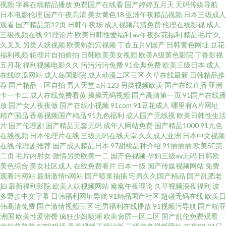
视频
字幕在线精品播放
免费国产在线看
国产婷婷五月天
无码传媒导航
在线视频免费观看 久久国产久久国产 日韩伊人伦理导航 日韩精品国伦在线播
日本电影伦理
国产午夜高清
美女黄色18
亚洲午夜精品视频
日本三级成人
观看
国产精品第12页
日韩午夜场
成人视频高清免费
伦理在线影视
成人
放 在线h网 97韩影视伦理 天美人人插 丰满少妇精品一区二区 91n网站免费观
三级视频在线
91理论片
欧美日韩性爱福利
av午夜探花福利
精品毛片
久
久叉叉
另类人妖视频
欧美熟妇穴视频
丁香五月V国产
日韩黄色网址
豆花
福利视频
轮理片自拍偷拍
日韩欧美美女视频
欧美A级黄色影院
丁香影视
看 伪娘TS一区二区 日韩福利无码专区 男人操逼天堂 97福利导航在线 三级网
五月花
福利视频电影久久
污污污污免费
91金典免费
欧美三级日本
成人
在线吃瓜网站
成人岛国影院
成人动漫二区三区
久草在线最新
日韩精品推
址在线免费观看 深夜色福亚洲福利无码 国模18p 夜夜骑换妻 国产日韩精品推
荐
国产精品一区自拍
男人天堂
a片123
另类视频欧美
国产在线直播
亚洲
卡一卡二
成人在线免费看黄
操操无码视频
国产高清第一页
91国产在线播
放
国产女人夜夜做
国产在线小视频
91com
91豆花成人
哪里有A片网址
荐 91麻豆视频秘密入口 欧美日韩中文在线 91久久擼一二三四 人妻熟妇无码
精产国品
香蕉视频国产精品
91九色福利
成人国产无线视
欧美日韩性生活
片
国产伦理剧
国产精品无套无码
成年人网站免费
国产精品1000
91九色
精品专区 91n在线网址观看 久久看久久做 91在线视频网站总站 免费的色情
在线视频
日本伦理片在线
三级无码在线天堂
久久成人亚洲
日本中文视频
在线
伦理剧推荐
国产成人精品日本
97甜桃品种介绍
91插插插
欧美SE第
二页
毛片内射女
激情另类欧美一二
国产色视频
孕妇三级av无码
日韩欧
在线成人伊人就去操 91在线看 成人传媒视频网站大全 污黄极品福利 91做爱
美色综合
美女社区成人
在线免费看片
日本一级
国产传媒视频网站
免费
观看污网站
最新激情h网站
国产喷浆抽搐
宅男久久国产精品
国产乱肥老
视频在线观看 欧美综合日韩精品 东方AV在线正在进入 最新福利AV在线 黑丝
妇
最新福利影院
欧美人妖视频网站
窝窝午夜理论
久草视频深夜福利
波
多野步中文字幕
日韩福利网址导航
91精品国产社区
超碰无码在线
欧美日
韩高清免费
国产激情视频三区
宅男福利在线播放
91视频污导航
国产啪亚
老师给我91 一级av91日韩 国产精品国产精品国 91黄香蕉 成人黄AA片 日韩
洲国
欧美性爱密臀
疯狂少妇喷潮
欧美肏屄一区二区
国产乱伦免费观看