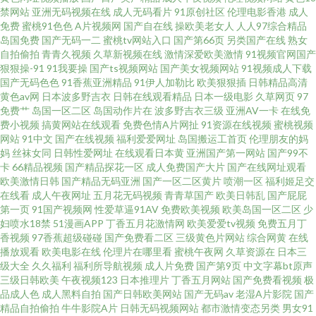
摸 香蕉伊在线 www91熟女 人人摸人人干人人 91精品熟妇 老湿青青草 91夫
禁网站
亚洲无码视频在线
成人无码看片
91原创社区
伦理电影香港
成人
免费
蜜桃91色色
A片视频网
国产自在线
操欧美老女人
人人97综合精品
岛国免费
国产无码一二
蜜桃tv网站入口
国产第66页
另类国产在线
熟女
妻海角论坛 豆花九十一网站成人 四虎影院社区网站 91视频完整版 黄色视屏
自拍偷拍
青青久视频
久草新视频在线
激情深爱欧美激情
91视频官网国产
狠狠操-91
91我要操
国产ts视频网站
国产美女视频网站
91视频成人下载
av 五月天性爱导航 97影院亚洲 深爱婷婷婷网 99视频总站 日韩成人黄噢美成
国产无码色色
91香蕉亚洲精品
91伊人加勒比
欧美狠狠插
日韩精品高清
黄色av网
日本波多野吉衣
日韩在线观看精品
日本一级电影
久草网页
97
免费艹
岛国一区二区
岛国动作片在
波多野吉衣三级
亚洲AV一卡
在线免
人黄 91晚间福利社 久久草成人大香蕉AV 伊人东京热男人 avtt草草草 免费男
费小视频
搞黄网站在线观看
免费色情A片网扯
91资源在线视频
蜜桃视频
网站
91中文
国产在线视频
福利爱爱网址
岛国搬运工首页
伦理朋友的妈
女午男女网址 91视频免费 欧尻逼免费视频 国产草草草久久www 91色九一蝌
妈
丝袜女同
日韩性爱网址
在线观看日本黄
亚洲国产第一网站
国产99不
卡
66精品视频
国产精品探花一区
成人免费国产大片
国产在线网址观看
欧美激情日韩
国产精品无码亚洲
国产一区二区黄片
喷潮一区
福利姬足交
蚪熟女 精品国产中出成人 91大香蕉伊人 福利姬99 无码人妻福利 91香蕉国产
在线看
成人午夜网址
五月花无码视频
青青草国产
欧美日韩乱
国产屁屁
第一页
91国产视频网
性爱草逼91AV
免费欧美视频
欧美岛国一区二区
少
线 午夜福利资源 肏屄色播伊人97 人人色vvv 91视频网址91婷婷 精品产品精
妇喷水18禁
51漫画APP
丁香五月花激情网
欧美爱爱tv视频
免费五月丁
香视频
97香蕉超级碰碰
国产免费看二区
三级黄色片网站
综合网黄
在线
播放观看
欧美电影在线
伦理片在哪里看
蜜桃午夜网
久草资源在
日本三
品精品综合 在线不卡av成人电影 东方美女视av在线 淫淫网色五月一区 国产
级大全
久久福利
福利所导航视频
成人片免费
国产第9页
中文字幕bt原声
三级日韩欧美
午夜视频123
日本推理片
丁香五月网站
国产免费看视频
极
五月婷 在线观看黑料av 黄色极品网站蓝莓视频 久久婷导航 青娱乐91伦理 91
品成人色
成人黑料自拍
国产日韩欧美网站
国产无码av
老湿A片影院
国产
精品自拍偷拍
牛牛影院A片
日韩无码视频网站
都市激情变态另类
男女91