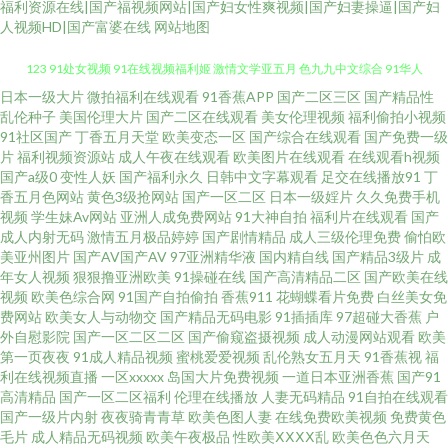
福利资源在线|国产福视频网站|国产妇女性爽视频|国产妇妻操逼|国产妇
人视频HD|国产富婆在线
网站地图
日本一级大片
微拍福利在线观看
91香蕉APP
国产二区三区
国产精品性
国产色情精品一区二区 午夜成人精品一区二三 国产自线在拍 日韩高清无码
乱伦种子
美国伦理大片
国产二区在线观看
美女伦理视频
福利偷拍小视频
91社区国产
丁香五月天堂
欧美变态一区
国产综合在线观看
国产免费一级
123 91处女视频 91在线视频福利姬 激情文学亚五月 色九九中文综合 91华人
片
福利视频资源站
成人午夜在线观看
欧美图片在线观看
在线观看h视频
国产a级0
变性人妖
国产福利永久
日韩中文字幕观看
足交在线播放91
丁
香五月色网站
黄色3级抢网站
国产一区二区
日本一级婬片
久久免费手机
精品一期二期在线 午夜成人手机在线 91热色 黑丝被入 九一综合色 先锋成人
视频
学生妹Av网站
亚洲人成免费网站
91大神自拍
福利片在线观看
国产
成人内射无码
激情五月极品婷婷
国产剧情精品
成人三级伦理免费
偷怕欧
av色影院 91偷窥视频 久久精品国产精品 影音先锋每日AV 草莓视频vt 91福利
美亚州图片
国产AV国产AV
97亚洲精华液
国内精自线
国产精品3级片
成
年女人视频
狠狠撸亚洲欧美
91操碰在线
国产高清精品二区
国产欧美在线
视频
欧美色综合网
91国产自拍偷拍
香蕉911
花蝴蝶看片免费
白丝美女免
探花 午夜成人精品一区二三 91丝袜主播 国淫av 五月天堂社区 91视频首页入
费网站
欧美女人与动物交
国产精品无码电影
91插插库
97超碰大香蕉
户
外自慰影院
国产一区二区二区
国产偷窥盗摄视频
成人动漫网站观看
欧美
口在线观看 欧美日本国产婷婷精品 俺去也官网 黄色aⅴ国产 视频91 91黑丝喷
第一页夜夜
91成人精品视频
蜜桃爱爱视频
乱伦熟女五月天
91香蕉视
福
利在线视频直播
一区xxxxx
岛国大片免费视频
一道日本亚洲香蕉
国产91
高清精品
国产一区二区福利
伦理在线播放
人妻无码精品
91自拍在线观看
水在线观看 国产精品又爽又黄又爽 日逼国产高清 91福利网站 成人黄色片
国产一级片内射
夜夜骑青青草
欧美色图人妻
在线免费欧美视频
免费黄色
毛片
成人精品无码视频
欧美午夜极品
性欧美ⅩⅩⅩⅩ乱
欧美色色六月天