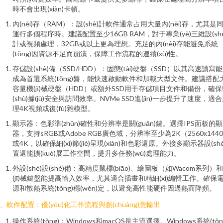
時不會出現(xiàn)卡頓。
內(nèi)存（RAM）：設(shè)計軟件通常占用大量內(nèi)存，尤其是
運行多個程序時。建議配置至少16GB RAM，對于專業(yè)三維設(shè
計或視頻處理，32GB或以上更為理想。充足的內(nèi)存能避免系統
(tǒng)因資源不足而崩潰，保障工作流程的連續(xù)性。
存儲設(shè)備（SSD/HDD）：固態(tài)硬盤（SSD）以其高速讀寫
成為首選系統(tǒng)盤，能快速啟動軟件和加載大型文件。建議搭配
容量機(jī)械硬盤（HDD）或額外SSD用于存儲項目文件和備份，確保
(shù)據(jù)安全與訪問效率。NVMe SSD進(jìn)一步提升了速度，適
理4K視頻或復(fù)雜模型。
顯示器：色彩準(zhǔn)確性和分辨率是關(guān)鍵。選擇IPS面板的
器，支持sRGB或Adobe RGB廣色域，分辨率至少為2K（2560x144
或4K，以確保細(xì)節(jié)呈現(xiàn)和色彩還原。外接多顯示器設(shè
置還能擴(kuò)展工作空間，提升多任務(wù)處理能力。
外設(shè)設(shè)備：高精度鼠標(biāo)、繪圖板（如Wacom系列）
(jī)械鍵盤能提高輸入效率，尤其適合插畫和精細(xì)編輯工作。確保
源和散熱系統(tǒng)穩(wěn)定，以避免高性能硬件因過熱而降頻。
、軟件配置：優(yōu)化工作流程與創(chuàng)意輸出
操作系統(tǒng)：Windows和macOS是主流選擇。Windows系統(tǒn