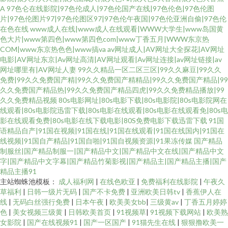
A
97色仑在线影院|97色伦成人|97色伦国产在线|97色伦色|97色伦图
片|97色伦图片97|97色伦图区97|97色伦午夜国|97色伦亚洲自偷|97色伦
在色在线
www成人在线|www成人在线观看|WWW大学生|www岛国黄
色大片|www第四色|www第四色com|www丁香五月|WWW东京热
COM|www东京热色色|www搞va
av网址成人|AV网址大全探花|AV网址
电影|AV网址东京|Av网址高清|AV网址观看|Av网址连接|av网址链接|av
网址哪里有|AV网址人妻
99久久精品一区二区三区|99久久麻豆|99久久
免费|99久久免费国产精|99久久免费国产精精品|99久久免费国产精品|99
久久免费国产精品热|99久久免费国产精品四虎|99久久免费精品播放|99
久久免费精品视频
80s电影网址|80s电影下载|80s电影院|80s电影院网在
线观看|80s电影院迅雷下载|80s电影在线观看|80s电影在线观看免|80s电
影在线观看免费|80s电影在线下载电影|80S免费电影下载迅雷下载
91国
语精品自产|91国在视频|91国在线|91国在线观看|91国在线国内|91国在
线视频|91国自产精品|91国自啪|91国自视频资源|91果冻传媒
国产精品
制服丝|国产精品制服一|国产精品中文|国产精品中文在线|国产精品中文
字|国产精品中文字幕|国产精品竹菊影视|国产精品主|国产精品主播|国产
精品主播91
主站蜘蛛池模板：
成人福利网
|
在线色欧亚
|
免费福利在线影院
|
午夜久
草福利
|
日韩一级片无码
|
国产不卡免费
|
亚洲欧美日韩tv
|
香蕉伊人在
线
|
无码白丝强行免费
|
日本午夜
|
欧美美女bb
|
三级黄av
|
丁香五月婷婷
色
|
美女视频三级黄
|
日韩欧美首页
|
91视频草
|
91视频下载网站
|
欧美熟
女影院
|
国产在线视频91
|
国产一区国产
|
91猫先生在线
|
狠狠撸欧美一