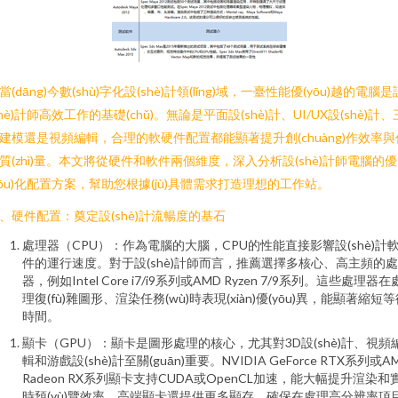
當(dāng)今數(shù)字化設(shè)計領(lǐng)域，一臺性能優(yōu)越的電腦是
shè)計師高效工作的基礎(chǔ)。無論是平面設(shè)計、UI/UX設(shè)計、
建模還是視頻編輯，合理的軟硬件配置都能顯著提升創(chuàng)作效率與
質(zhì)量。本文將從硬件和軟件兩個維度，深入分析設(shè)計師電腦的優
yōu)化配置方案，幫助您根據(jù)具體需求打造理想的工作站。
、硬件配置：奠定設(shè)計流暢度的基石
處理器（CPU）：作為電腦的大腦，CPU的性能直接影響設(shè)計
件的運行速度。對于設(shè)計師而言，推薦選擇多核心、高主頻的
器，例如Intel Core i7/i9系列或AMD Ryzen 7/9系列。這些處理器在
理復(fù)雜圖形、渲染任務(wù)時表現(xiàn)優(yōu)異，能顯著縮短
時間。
顯卡（GPU）：顯卡是圖形處理的核心，尤其對3D設(shè)計、視頻
輯和游戲設(shè)計至關(guān)重要。NVIDIA GeForce RTX系列或A
Radeon RX系列顯卡支持CUDA或OpenCL加速，能大幅提升渲染和
時預(yù)覽效率。高端顯卡還提供更多顯存，確保在處理高分辨率項