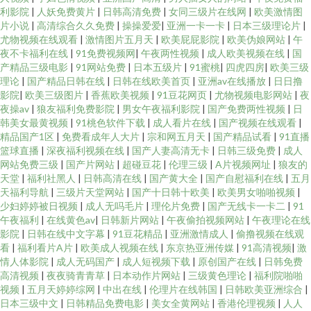
利影院
|
人妖免费黄片
|
日韩高清免费
|
女同三级片在线网
|
欧美激情图
片小说
|
高清综合久久免费
|
操操爱爱
|
亚洲一卡一卡
|
日本三级理论片
|
尤物视频在线观看
|
激情图片五月天
|
欧美屁屁影院
|
欧美伪娘网站
|
午
夜不卡福利在线
|
91免费视频网
|
午夜两性视频
|
成人欧美视频在线
|
国
产精品三级电影
|
91网站免费
|
日本五级片
|
91蜜桃
|
四虎四房
|
欧美三级
理论
|
国产精品日韩在线
|
日韩在线欧美首页
|
亚洲av在线播放
|
日日撸
影院
|
欧美三级图片
|
香蕉欧美视频
|
91豆花网页
|
尤物视频电影网站
|
夜
夜操av
|
狼友福利免费影院
|
男女午夜福利影院
|
国产免费两性视频
|
日
韩美女最黄视频
|
91桃色软件下载
|
成人看片在线
|
国产视频在线观看
|
精品国产1区
|
免费看成年人大片
|
宗和网五月天
|
国产精品试看
|
91直播
篮球直播
|
深夜福利视频在线
|
国产人妻高清无卡
|
日韩三级免费
|
成人
网站免费三级
|
国产片网站
|
超碰豆花
|
伦理三级
|
A片视频网址
|
狼友的
天堂
|
福利社黑人
|
日韩高清在线
|
国产黄大全
|
国产自慰福利在线
|
五月
天福利导航
|
三级片天堂网站
|
国产十日韩十欧美
|
欧美男女啪啪视频
|
少妇婷婷被日视频
|
成人无吗毛片
|
理伦片免费
|
国产无线卡一卡二
|
91
午夜福利
|
在线黄色av
|
日韩新片网站
|
午夜偷拍视频网站
|
午夜理论在线
影院
|
日韩在线中文字幕
|
91豆花精品
|
亚洲激情成人
|
偷撸视频在线观
看
|
福利看片A片
|
欧美成人视频在线
|
东京热亚洲传媒
|
91高清视频
|
激
情人体影院
|
成人无码国产
|
成人短视频下载
|
原创国产在线
|
日韩免费
高清视频
|
夜夜骑青青草
|
日本动作片网站
|
三级黄色理论
|
福利院啪啪
视频
|
五月天婷婷综网
|
中出在线
|
伦理片在线韩国
|
日韩欧美亚洲综合
|
日本三级中文
|
日韩精品免费电影
|
美女全黄网站
|
香港伦理视频
|
人人