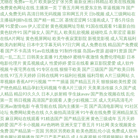
尤物在
免费a一毛片
欧美肠交扩张另类
最新亚洲日韩精品
欧美在线视频
二区在线 色婷婷影院在钱 91精选探花视频 导航99亚洲 欧美特级久久 99热青
免费黄色网址在线
主播第一页
丁香五月网
性爱东京热
草逼视频78
国产
成人免费无码
高清日韩无码视频
宗和网五月天
日b视频
成人三级网站在
青草 欧美色女人导航 91蜜桃免费看 福利社自拍800 日韩一本道旡码AⅤ 91精
主播福利姬h在线
国产精一精二区
基情涩涩网
51漫画成人
丁香5月综合
网
91爱爱com
伊人涩涩射
黄色视频网址导航
91国在线观看
91最新自拍
黄色软件91
国产操女人
国产乱人
欧美乱欲视频
超碰吃瓜
久草涩涩
最新
品在线观看国产 丰满熟妇大乳丰满做爰 欧美18性交 99热精品9 人妻一卡二卡
在线A片网址
黄色视屏网站
欧美午夜寂寞影院
新视觉影视
成人写真福利
欧美内射网址
日本中文字幕无码
97日穴网
成人免费在线
精品国产免费观
三卡 91视频3p 蜜桃入口 91福利在线导航 大香蕉Av伊人草草 欧美综合亚洲俺
看
国产不卡高清
91av在线播放
91制作传媒
岛国av资源
超碰91资源
国产
乱一乱二乱三
日韩美女直播
91尤物69
蜜桃午夜激情
免费伦理电影
日本
电影伦理片
黄瓜视频成人
性爱婷婷
爱豆在线看
麻豆影院爱爱
成人软件
也去 91黄色祝频 国产超碰肏护士 91福利视频17 国产在线啪啪 熟女91
视频
午夜宅男在线
91专区在线
狠狠干欧美
国产三级国产
国产欧美日韩
在线
97五月天婷婷
日韩在线网
91福利社视频
福利导航
A片三级网站
久
AVcom久爱 美女宾馆在线视频91 中日韩黄色五级片 www蜜桃tv 免费A片精
草视频8
香蕉APP污视频
艹艹艹插逼
国产精品五月天
狠狠操欧美性爱
国
产绝色精品
精品孕妇无码视频
午夜A片三级片
天美果冻传媒
久久国产成
人精品
精品93久久久
日本人妖射精
学生妹avav
国产熟女视频在线
乱伦
品网 91豆花影院官网版 91伊人综合在线 天美福利导航 成人超碰艹 色综日韩
第一页
韩日视频
高清国产剧观看
人妻少妇视频二区
成人无码高清毛片
亚洲av激情电影
午夜导航在线
国内主播第一页
国产高清电影网址
91社区
视频 91人妻超碰 黄色人人人妻 天堂资源 91色情在线观看 国内成人精品 91操
论坛
免费网站黄色在线
久久偷拍高清亚洲
91午夜在线免费
亚洲精品第五
页
麻豆网站在线观看
91精选国产
国产精品亚洲
黄色三级成年
五月天婷
婷爱
国产不卡小视频
AV色哟哟
亚洲天堂丁香五月
91社网
美女视频黄全
碰内射 狠狠操com 无码官网日本三区 91视频在线观看导航 精品人人操人人
免费
国产精品第一页国
另类区另类欧美
欧美色图乱伦小说
免费成人软件
黄色网址视频播放
国产日产美产精品
成人午夜视频
伦理视频网站
黄色18